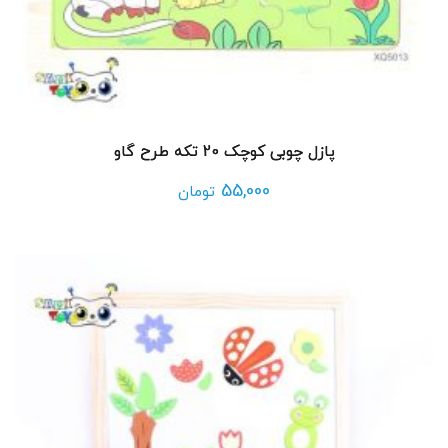
پازل چوبی کوچک 20 تکه طرح گاو
55,000
تومان