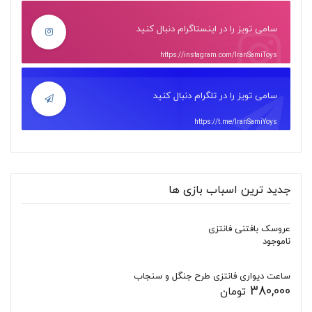
سامی تویز را در اینستاگرام دنبال کنید
https://instagram.com/IranSamiToys
سامی تویز را در تلگرام دنبال کنید
https://t.me/IranSamiYoys
جدید ترین اسباب بازی ها
عروسک بافتنی فانتزی
ناموجود
ساعت دیواری فانتزی طرح جنگل و سنجاب
380,000
تومان