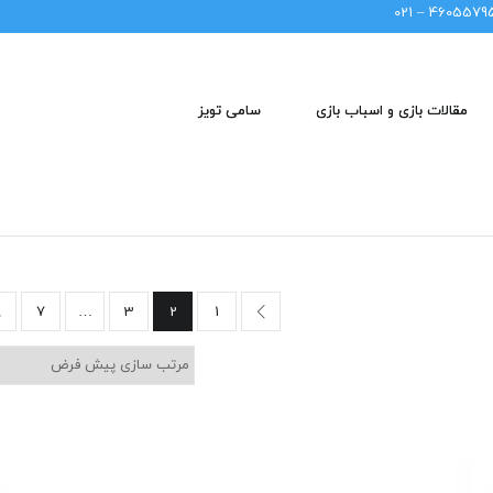
46055795 – 02
مقالات بازی و اسباب بازی
سامی تویز
8
7
…
3
2
1