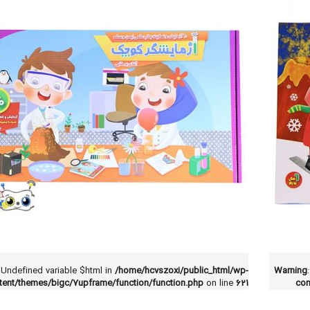
 Undefined variable $html in
/home/hcvszoxi/public_html/wp-
Warning
tent/themes/bigc/7upframe/function/function.php
on line
621
con