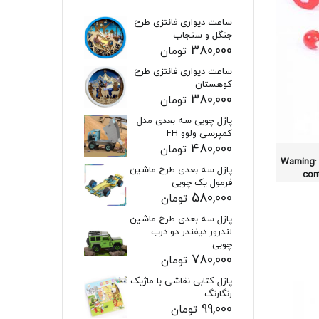
ساعت دیواری فانتزی طرح
جنگل و سنجاب
380,000
تومان
ساعت دیواری فانتزی طرح
کوهستان
380,000
تومان
پازل چوبی سه بعدی مدل
کمپرسی ولوو FH
480,000
تومان
Warning
:
پازل سه بعدی طرح ماشین
con
فرمول یک چوبی
580,000
تومان
پازل سه بعدی طرح ماشین
لندرور دیفندر دو درب
چوبی
780,000
تومان
پازل کتابی نقاشی با ماژیک
رنگارنگ
99,000
تومان