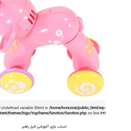
: Undefined variable $html in
/home/hcvszoxi/public_html/wp-
tent/themes/bigc/7upframe/function/function.php
on line
621
اسباب بازی آموزشی فیل راهبر