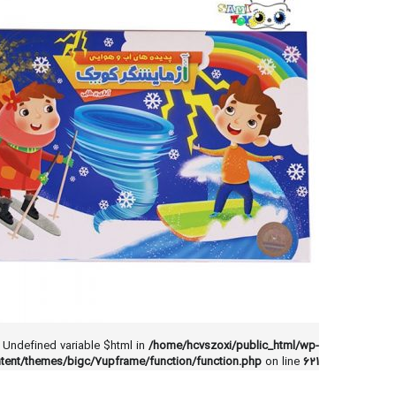
: Undefined variable $html in
/home/hcvszoxi/public_html/wp-
tent/themes/bigc/7upframe/function/function.php
on line
621