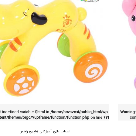
 Undefined variable $html in
/home/hcvszoxi/public_html/wp-
Warning
tent/themes/bigc/7upframe/function/function.php
on line
621
con
اسباب بازی آموزشی هاپوی راهبر