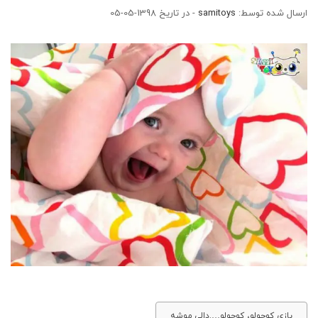
ارسال شده توسط:
samitoys
- در تاریخ 1398-05-05
بازی کوچولو، کوچولو….دالی موشه