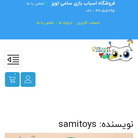
فروشگاه اسباب بازی سامی تویز
|
تماس با ما :
46055795 – 021
حساب کاربری
درباره ما
تماس با ما
0
نویسنده:
samitoys