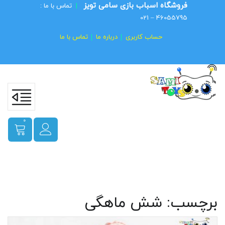
فروشگاه اسباب بازی سامی تویز
|
تماس با ما :
46055795 – 021
حساب کاربری
درباره ما
تماس با ما
0
برچسب:
شش ماهگی