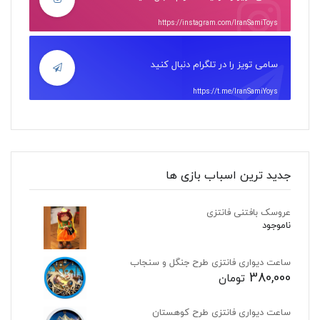
https://instagram.com/IranSamiToys
سامی تویز را در تلگرام دنبال کنید
https://t.me/IranSamiYoys
جدید ترین اسباب بازی ها
عروسک بافتنی فانتزی
ناموجود
ساعت دیواری فانتزی طرح جنگل و سنجاب
380,000
تومان
ساعت دیواری فانتزی طرح کوهستان