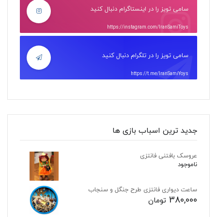
سامی تویز را در اینستاگرام دنبال کنید
https://instagram.com/IranSamiToys
سامی تویز را در تلگرام دنبال کنید
https://t.me/IranSamiYoys
جدید ترین اسباب بازی ها
عروسک بافتنی فانتزی
ناموجود
ساعت دیواری فانتزی طرح جنگل و سنجاب
380,000
تومان