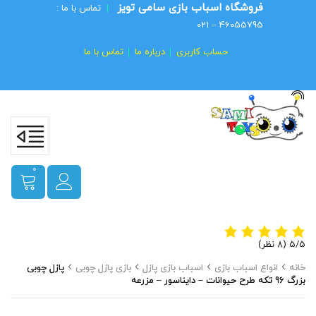
فروشگاه اسباب بازی سامی تویز
|
تماس با ما :
46055795 – 021
حساب کاربری
درباره ما
تماس با ما
0
‫5/5
خانه
انواع اسباب بازی
اسباب بازی پازل
بازی پازل چوبی
پازل چوبی
بزرگ 96 تکه طرح حیوانات – دایناسور – مزرعه