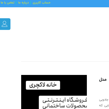
حساب کاربری
درباره ما
تماس با ما
بازی مکعب روبیک موفانگ جی MO FANG GE مدل
جادویی
ایی که