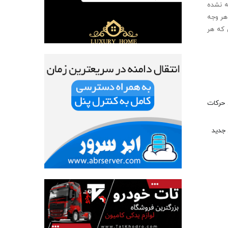
ه نشده
هر وجه
 که هر
 حرکات
جدید