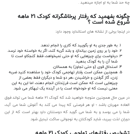
چه حد شما به او اجازه میدهید .
چگونه بفهمید که رفتار پرخاشگرانه کودک 21 ماهه
شروع شده است ؟
در اینجا برخی از نشانه های استاندارد وجود دارد:
به طور جدی به او بگویید که کاری را انجام ندهد.
خود را بر روی زمین بیاندازد و بلند گریه کند، اگر به خواسته خود نرسد.
درخواست برای چیزهایی که او حتی نمیخواهد، فقط کنجکاو است تا
شما آن را به کودک بدهید.
استدلال قوی (و حتی تجاوز) به همسالان.
همچنین ممکن است رفتار تهاجمی کودک خود را مشاهده کنید ضربه
زدن، گاز گرفتن و خراشیدن ،هر دو شما و دیگران فقط بعضی از
چیزهایی است که ممکن است فرزندتان انجام دهند، اما این به این
معنی نیست که او خودخواه است یا در آینده یک تبهکار می شود.
در عین حال همچنین متوجه خواهید شد که کودک 21 ماهه شما می تواند فوق
العاده مهربان باشد ؛ او هر فرصتی که پیدا می کند به آغوش شما می آید،
شما را می بوسد و به شما می گوید که دوستتان دارد بهتر است که از این
دوران لذت ببرید، شاید کودکتان به نوجوانی ساکت تبدیل شود.
تشخیص رفتارهای تهاجمی کودک 21 ماهه