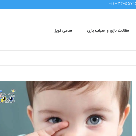
46055795 – 02
مقالات بازی و اسباب بازی
سامی تویز