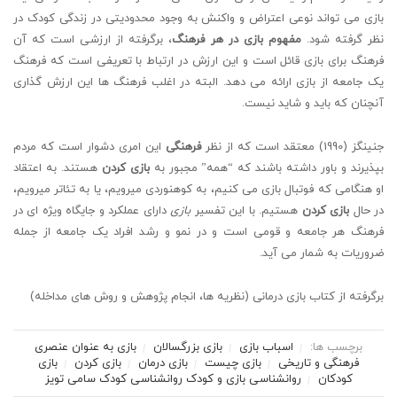
بازی می تواند نوعی اعتراض و واکنش به وجود محدودیتی در زندگی کودک در
نظر گرفته شود.
مفهوم بازی در هر فرهنگ
، برگرفته از ارزشی است که آن
فرهنگ برای بازی قائل است و این ارزش در ارتباط با تعریفی است که فرهنگ
یک جامعه از بازی ارائه می دهد. البته در اغلب فرهنگ ها این ارزش گذاری
آنچنان که باید و شاید نیست.
جنینگز (1990) معتقد است که از نظر
فرهنگی
این امری دشوار است که مردم
بپذیرند و باور داشته باشند که “همه” مجبور به
بازی کردن
هستند. به اعتقاد
او هنگامی که فوتبال بازی می کنیم، به کوهنوردی میرویم، یا به تئاتر میرویم،
در حال
بازی کردن
هستیم. با این تفسیر
بازی
دارای عملکرد و جایگاه ویژه ای در
فرهنگ هر جامعه و قومی است و در نمو و رشد افراد یک جامعه از جمله
ضروریات به شمار می آید.
برگرفته از کتاب بازی درمانی (نظریه ها، انجام پژوهش و روش های مداخله)
برچسب ها:
اسباب بازی
بازی بزرگسالان
بازی به عنوان عنصری
فرهنگی و تاریخی
بازی چیست
بازی درمان
بازی کردن
بازی
کودکان
روانشناسی بازی و کودک
روانشناسی کودک سامی تویز