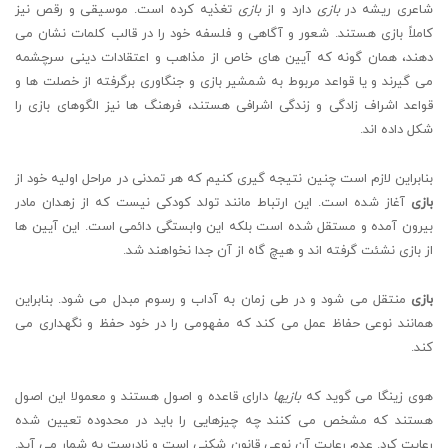
شاعری ریشه در
بازی
دارد و از
بازی
تغذیه کرده است. موسیقی و رقص نیز
کاملاً بازی هستند. شعور و آگاهی و فلسفه خود را در قالب کلمات نشان می
دهند، همان گونه که آیین های خاص از مذاهب و اعتقادات دینی سرچشمه
می گیرند و یا قواعد مربوط به شمشیر بازی و جنگاوری برگرفته از خصلت ها و
قواعد اشراف زادگی و زندگی اشرافی هستند، فرهنگ ها نیز الگوهای بازی را
شکل داده اند.
بنابراین لازم است چنین نتیجه گیری کنیم که هر تمدنی در مراحل اولیه خود از
بازی
آغاز شده است. این ارتباط مانند تولد کودکی نیست که از زهدان مادر
بیرون آمده و مستقل شده است بلکه این وابستگی دائمی است. این آیین ها
از بازی نشئت گرفته اند و هیچ گاه از آن جدا نخواهند شد.
بازی
منتقل می شود و در طی زمان به آداب و رسوم مبدل می شود. بنابراین
همانند نوعی حفاظ عمل می کند که مفهومی را در خود حفظ و نگهداری می
کند.
هوی زینگا می گوید که
بازیها
دارای قاعده و اصول هستند و معمولا این اصول
هستند که مشخص می کنند چه چیزهایی را باید در محدوده تعیین شده
رعایت کرد. عدم رعایت آن نوعی قانون شکنی است و نادرست به شمار می آید.