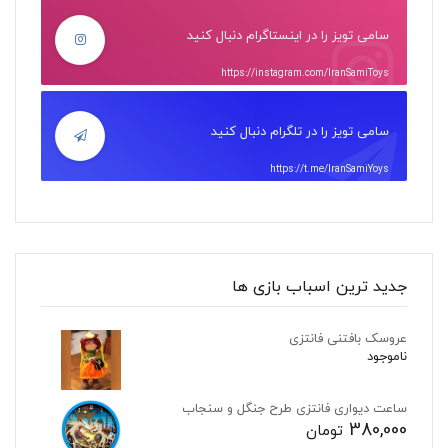
سامی تویز را در اینستاگرام دنبال کنید
https://instagram.com/IranSamiToys
سامی تویز را در تلگرام دنبال کنید
https://t.me/IranSamiYoys
جدید ترین اسباب بازی ها
عروسک بافتنی فانتزی
ناموجود
ساعت دیواری فانتزی طرح جنگل و سنجاب
380,000
تومان