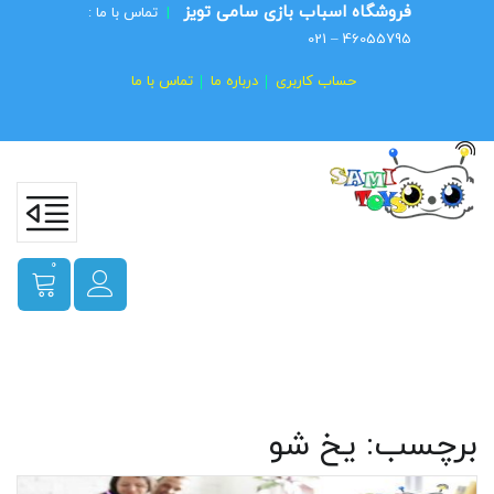
فروشگاه اسباب بازی سامی تویز
|
تماس با ما :
46055795 – 021
حساب کاربری
درباره ما
تماس با ما
0
برچسب:
یخ شو