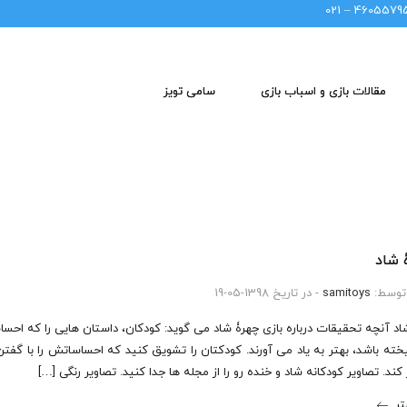
46055795 – 02
مقالات بازی و اسباب بازی
سامی تویز
 شاد
توسط:
samitoys
- در تاریخ 1398-05-19
اد آنچه تحقیقات درباره بازی چهرۀ شاد می گوید: کودکان، داستان هایی را که اح
نگیخته باشد، بهتر به یاد می آورند. کودکتان را تشویق کنید که احساساتش را با گفت
 کند. تصاویر کودکانه شاد و خنده رو را از مجله ها جدا کنید. تصاویر رنگی […]
تر