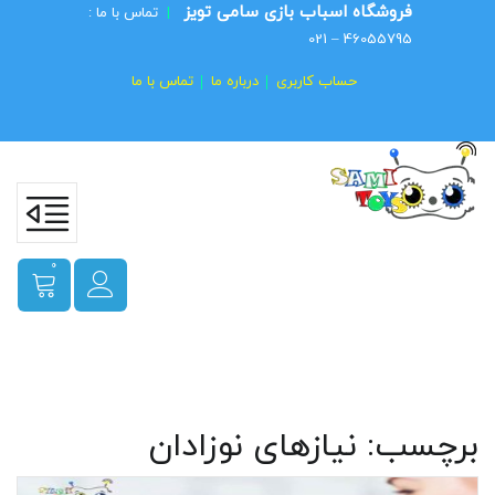
فروشگاه اسباب بازی سامی تویز
|
تماس با ما :
46055795 – 021
حساب کاربری
درباره ما
تماس با ما
0
برچسب:
نیازهای نوزادان