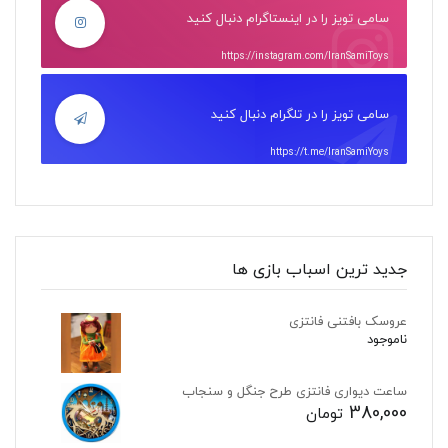
سامی تویز را در اینستاگرام دنبال کنید
https://instagram.com/IranSamiToys
سامی تویز را در تلگرام دنبال کنید
https://t.me/IranSamiYoys
جدید ترین اسباب بازی ها
عروسک بافتنی فانتزی
ناموجود
ساعت دیواری فانتزی طرح جنگل و سنجاب
380,000
تومان