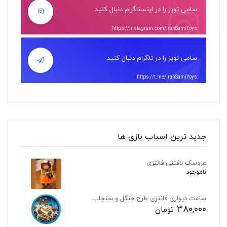
سامی تویز را در اینستاگرام دنبال کنید
https://instagram.com/IranSamiToys
سامی تویز را در تلگرام دنبال کنید
https://t.me/IranSamiYoys
جدید ترین اسباب بازی ها
عروسک بافتنی فانتزی
ناموجود
ساعت دیواری فانتزی طرح جنگل و سنجاب
380,000
تومان