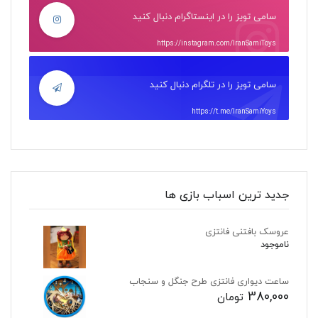
سامی تویز را در اینستاگرام دنبال کنید
https://instagram.com/IranSamiToys
سامی تویز را در تلگرام دنبال کنید
https://t.me/IranSamiYoys
جدید ترین اسباب بازی ها
عروسک بافتنی فانتزی
ناموجود
ساعت دیواری فانتزی طرح جنگل و سنجاب
380,000
تومان