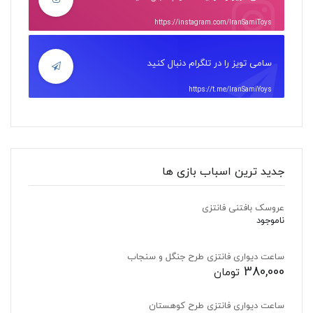
https://instagram.com/IranSamiToys
سامی تویز را در تلگرام دنبال کنید
https://t.me/IranSamiYoys
جدید ترین اسباب بازی ها
عروسک بافتنی فانتزی
ناموجود
ساعت دیواری فانتزی طرح جنگل و سنجاب
380,000
تومان
ساعت دیواری فانتزی طرح کوهستان