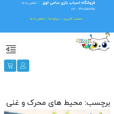
فروشگاه اسباب بازی سامی تویز
|
تماس با ما :
46055795 – 021
حساب کاربری
درباره ما
تماس با ما
0
برچسب:
محیط های محرک و غنی