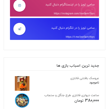
سامی تویز را در اینستاگرام دنبال کنید
https://instagram.com/IranSamiToys
سامی تویز را در تلگرام دنبال کنید
https://t.me/IranSamiYoys
جدید ترین اسباب بازی ها
عروسک بافتنی فانتزی
ناموجود
ساعت دیواری فانتزی طرح جنگل و سنجاب
380,000
تومان