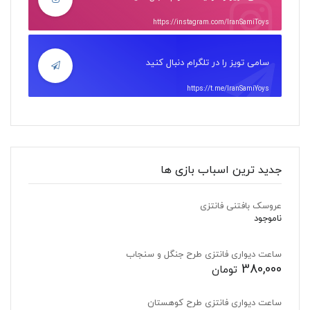
https://instagram.com/IranSamiToys
سامی تویز را در تلگرام دنبال کنید
https://t.me/IranSamiYoys
جدید ترین اسباب بازی ها
عروسک بافتنی فانتزی
ناموجود
ساعت دیواری فانتزی طرح جنگل و سنجاب
380,000
تومان
ساعت دیواری فانتزی طرح کوهستان