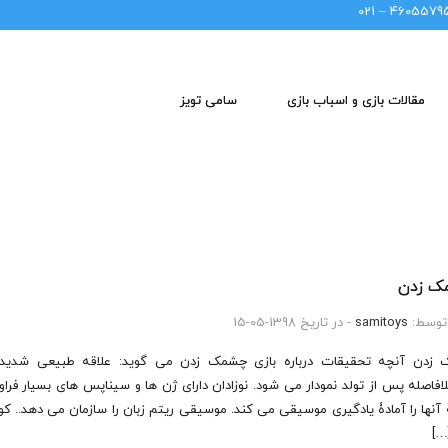
46055795 – 02
مقالات بازی و اسباب بازی
سامی تویز
ک زدن
توسط:
samitoys
- در تاریخ 1398-05-15
 زدن آنچه تحقیقات درباره بازی چشمک زدن می گوید: علاقه طبیعی شدید
فاصله پس از تولد نمودار می شود. نوزادان دارای ژن ها و سیناپس های بسیار فرا
 آنها را آمادۀ یادگیری موسیقی می کند. موسیقی ریتم زبان را سازمان می دهد.. کود
…]