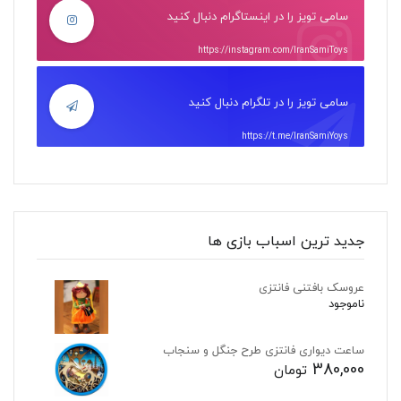
سامی تویز را در اینستاگرام دنبال کنید
https://instagram.com/IranSamiToys
سامی تویز را در تلگرام دنبال کنید
https://t.me/IranSamiYoys
جدید ترین اسباب بازی ها
عروسک بافتنی فانتزی
ناموجود
ساعت دیواری فانتزی طرح جنگل و سنجاب
380,000
تومان