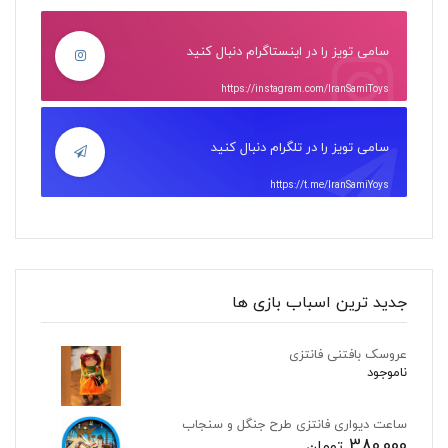
سامی تویز را در اینستاگرام دنبال کنید
https://instagram.com/IranSamiToys
سامی تویز را در تلگرام دنبال کنید
https://t.me/IranSamiYoys
جدید ترین اسباب بازی ها
عروسک بافتنی فانتزی
ناموجود
ساعت دیواری فانتزی طرح جنگل و سنجاب
380,000
تومان