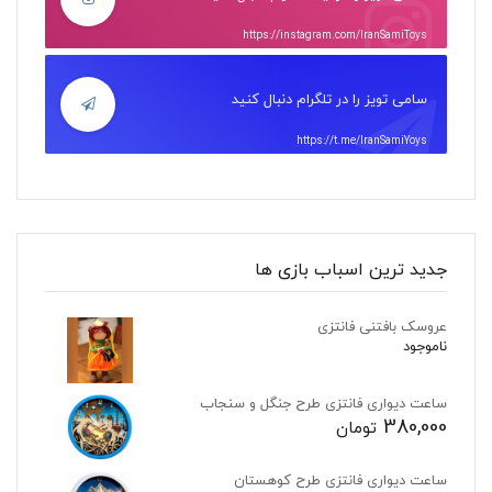
https://instagram.com/IranSamiToys
سامی تویز را در تلگرام دنبال کنید
https://t.me/IranSamiYoys
جدید ترین اسباب بازی ها
عروسک بافتنی فانتزی
ناموجود
ساعت دیواری فانتزی طرح جنگل و سنجاب
380,000
تومان
ساعت دیواری فانتزی طرح کوهستان