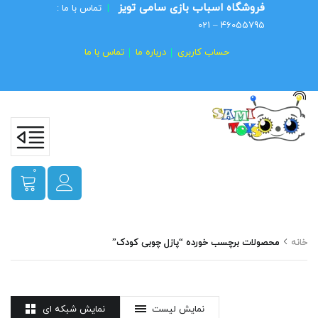
فروشگاه اسباب بازی سامی تویز
|
تماس با ما :
46055795 – 021
حساب کاربری
درباره ما
تماس با ما
0
خانه
محصولات برچسب خورده “پازل چوبی کودک”
نمایش لیست
نمایش شبکه ای