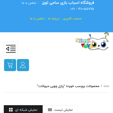
فروشگاه اسباب بازی سامی تویز
|
تماس با ما :
46055795 – 021
حساب کاربری
درباره ما
تماس با ما
0
خانه
محصولات برچسب خورده “پازل چوبی حیوانات”
نمایش لیست
نمایش شبکه ای