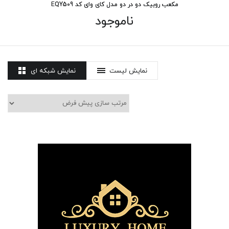
مکعب روبیک دو در دو مدل کای وای کد EQY509
ناموجود
نمایش لیست
نمایش شبکه ای