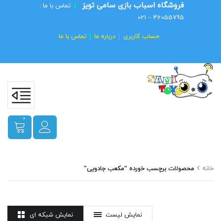
فروشگاه اسباب بازی سامی تویز
|
تماس با ما :
46055795 – 021
حساب کاربری
درباره ما
تماس با ما
0
خانه
محصولات برچسب خورده “مکعب جادویی”
نمایش لیست
نمایش شبکه ای