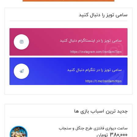
سامی تویز را دنبال کنید
سامی تویز را در اینستاگرام دنبال کنید
https://instagram.com/IranSamiToys
سامی تویز را در تلگرام دنبال کنید
https://t.me/IranSamiYoys
جدید ترین اسباب بازی ها
ساعت دیواری فانتزی طرح جنگل و سنجاب
380,000
تومان