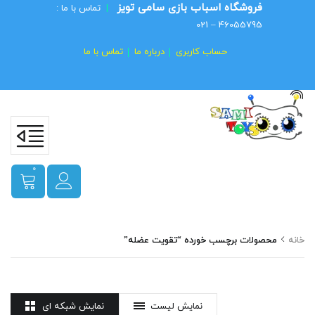
فروشگاه اسباب بازی سامی تویز
|
تماس با ما :
46055795 – 021
حساب کاربری
درباره ما
تماس با ما
0
خانه
محصولات برچسب خورده “تقویت عضله”
نمایش لیست
نمایش شبکه ای