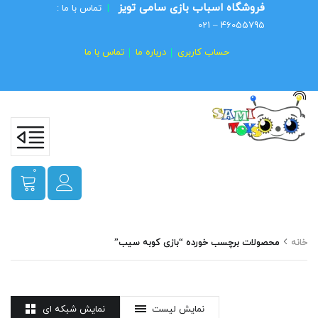
فروشگاه اسباب بازی سامی تویز
|
تماس با ما :
46055795 – 021
حساب کاربری
درباره ما
تماس با ما
0
خانه
محصولات برچسب خورده “بازی کوبه سیب”
نمایش لیست
نمایش شبکه ای