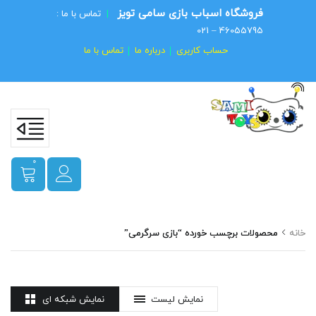
فروشگاه اسباب بازی سامی تویز
|
تماس با ما :
46055795 – 021
حساب کاربری
درباره ما
تماس با ما
0
خانه
محصولات برچسب خورده “بازی سرگرمی”
نمایش لیست
نمایش شبکه ای