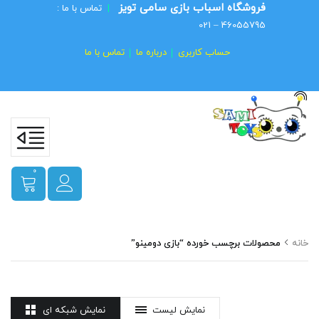
فروشگاه اسباب بازی سامی تویز
|
تماس با ما :
46055795 – 021
حساب کاربری
درباره ما
تماس با ما
0
خانه
محصولات برچسب خورده “بازی دومینو”
نمایش لیست
نمایش شبکه ای