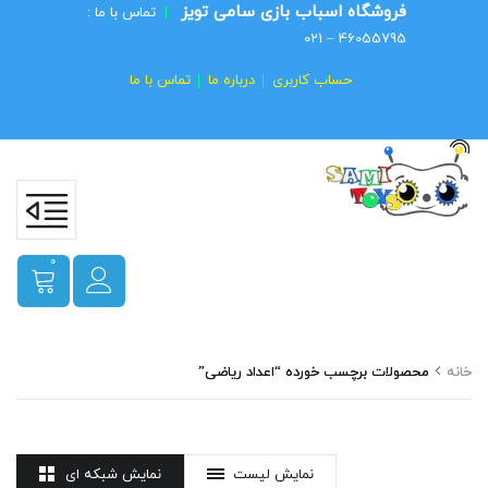
فروشگاه اسباب بازی سامی تویز
|
تماس با ما :
46055795 – 021
حساب کاربری
درباره ما
تماس با ما
0
خانه
محصولات برچسب خورده “اعداد ریاضی”
نمایش لیست
نمایش شبکه ای