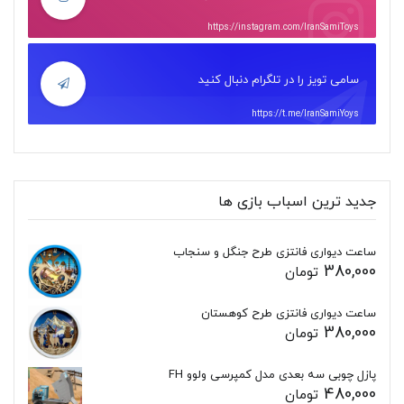
https://instagram.com/IranSamiToys
سامی تویز را در تلگرام دنبال کنید
https://t.me/IranSamiYoys
جدید ترین اسباب بازی ها
ساعت دیواری فانتزی طرح جنگل و سنجاب
380,000
تومان
ساعت دیواری فانتزی طرح کوهستان
380,000
تومان
پازل چوبی سه بعدی مدل کمپرسی ولوو FH
480,000
تومان