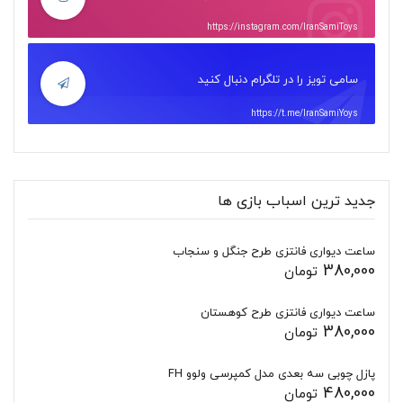
https://instagram.com/IranSamiToys
سامی تویز را در تلگرام دنبال کنید
https://t.me/IranSamiYoys
جدید ترین اسباب بازی ها
ساعت دیواری فانتزی طرح جنگل و سنجاب
380,000
تومان
ساعت دیواری فانتزی طرح کوهستان
380,000
تومان
پازل چوبی سه بعدی مدل کمپرسی ولوو FH
480,000
تومان