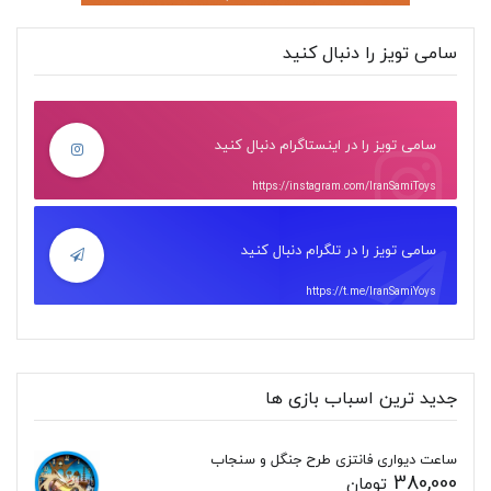
سامی تویز را دنبال کنید
سامی تویز را در اینستاگرام دنبال کنید
https://instagram.com/IranSamiToys
سامی تویز را در تلگرام دنبال کنید
https://t.me/IranSamiYoys
جدید ترین اسباب بازی ها
ساعت دیواری فانتزی طرح جنگل و سنجاب
380,000
تومان