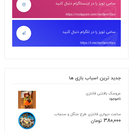
سامی تویز را در اینستاگرام دنبال کنید
https://instagram.com/IranSamiToys
سامی تویز را در تلگرام دنبال کنید
https://t.me/IranSamiYoys
جدید ترین اسباب بازی ها
عروسک بافتنی فانتزی
ناموجود
ساعت دیواری فانتزی طرح جنگل و سنجاب
380,000
تومان