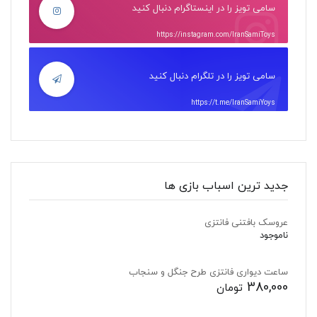
سامی تویز را در اینستاگرام دنبال کنید
https://instagram.com/IranSamiToys
سامی تویز را در تلگرام دنبال کنید
https://t.me/IranSamiYoys
جدید ترین اسباب بازی ها
عروسک بافتنی فانتزی
ناموجود
ساعت دیواری فانتزی طرح جنگل و سنجاب
380,000
تومان