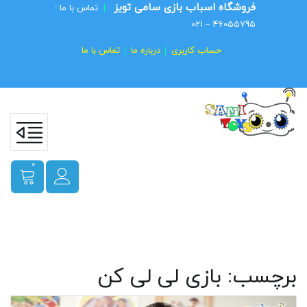
فروشگاه اسباب بازی سامی تویز
|
تماس با ما :
46055795 – 021
حساب کاربری
درباره ما
تماس با ما
0
برچسب:
بازی لی لی کن