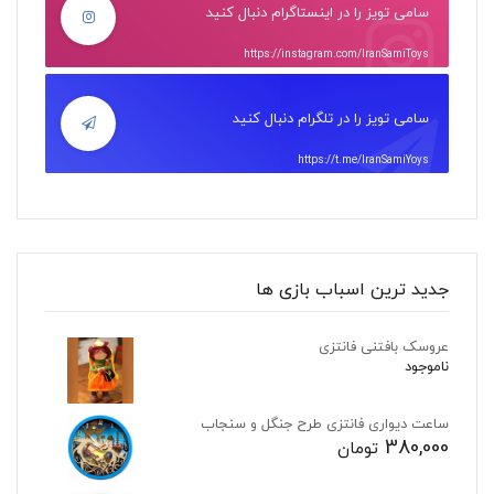
سامی تویز را در اینستاگرام دنبال کنید
https://instagram.com/IranSamiToys
سامی تویز را در تلگرام دنبال کنید
https://t.me/IranSamiYoys
جدید ترین اسباب بازی ها
عروسک بافتنی فانتزی
ناموجود
ساعت دیواری فانتزی طرح جنگل و سنجاب
380,000
تومان