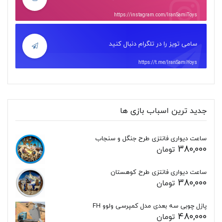
https://instagram.com/IranSamiToys
سامی تویز را در تلگرام دنبال کنید
https://t.me/IranSamiYoys
جدید ترین اسباب بازی ها
ساعت دیواری فانتزی طرح جنگل و سنجاب
380,000
تومان
ساعت دیواری فانتزی طرح کوهستان
380,000
تومان
پازل چوبی سه بعدی مدل کمپرسی ولوو FH
480,000
تومان