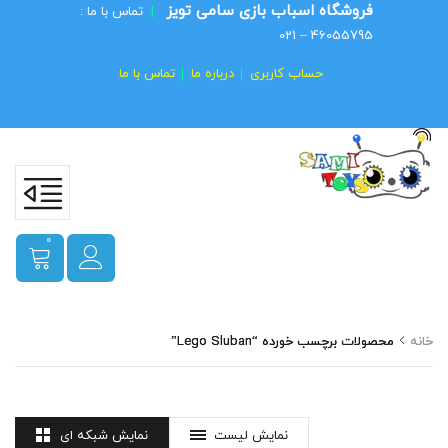
فروشگاه اسباب بازی سامی تویز
|
تماس با ما :
46055795 – 021
حساب کاربری
درباره ما
تماس با ما
0
خانه
محصولات برچسب خورده “Lego Sluban”
نمایش لیست
نمایش شبکه ای