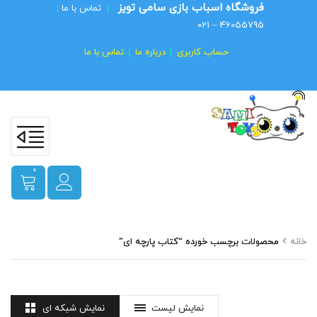
فروشگاه اسباب بازی سامی تویز
|
تماس با ما :
46055795 – 021
حساب کاربری
درباره ما
تماس با ما
0
خانه
محصولات برچسب خورده “کتاب پارچه ای”
نمایش لیست
نمایش شبکه ای