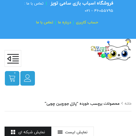
فروشگاه اسباب بازی سامی تویز
|
تماس با ما :
46055795 – 021
حساب کاربری
درباره ما
تماس با ما
0
خانه
محصولات برچسب خورده “پازل جورچین چوبی”
نمایش لیست
نمایش شبکه ای