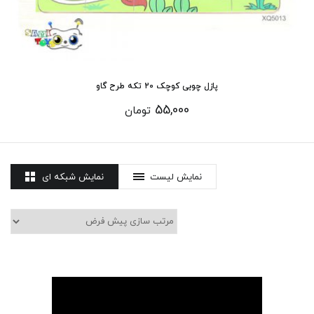
پازل چوبی کوچک 20 تکه طرح گاو
55,000
تومان
نمایش لیست
نمایش شبکه ای