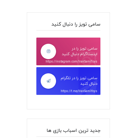
سامی تویز را دنبال کنید
سامی تویز را در
اینستاگرام دنبال کنید
https://instagram.com/IranSamiToys
سامی تویز را در تلگرام
دنبال کنید
https://t.me/IranSamiYoys
جدید ترین اسباب بازی ها