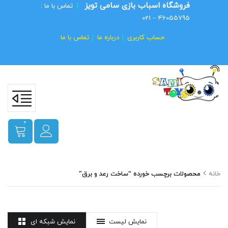
فروشگاه اسباب بازی سامی تویز
|
تماس با ما :
46055795 – 021
حساب کاربری
درباره ما
تماس با ما
0
خانه
محصولات برچسب خورده “ساخت رعد و برق”
نمایش لیست
نمایش شبکه ای