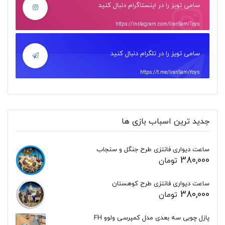
سامی تویز را در اینستاگرام دنبال کنید
https://instagram.com/IranSamiToys
سامی تویز را در تلگرام دنبال کنید
https://t.me/IranSamiYoys
جدید ترین اسباب بازی ها
ساعت دیواری فانتزی طرح جنگل و سنجاب
380,000
تومان
ساعت دیواری فانتزی طرح کوهستان
380,000
تومان
پازل چوبی سه بعدی مدل کمپرسی ولوو FH