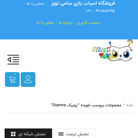
فروشگاه اسباب بازی سامی تویز
|
تماس با ما :
46055795 – 021
حساب کاربری
درباره ما
تماس با ما
0
خانه
محصولات برچسب خورده “روبیک Dianma”
نمایش لیست
نمایش شبکه ای