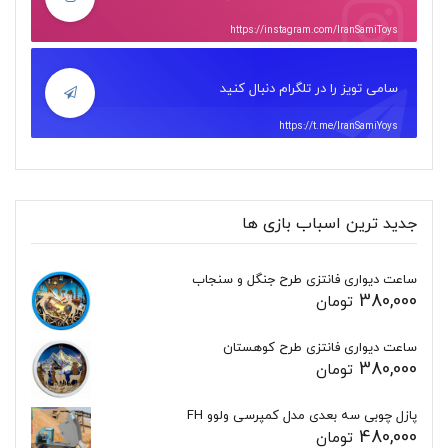
https://instagram.com/IranSamiToys
سامی تویز را در تلگرام دنبال کنید
https://t.me/IranSamiYoys
جدید ترین اسباب بازی ها
ساعت دیواری فانتزی طرح جنگل و سنجاب
380,000
تومان
ساعت دیواری فانتزی طرح کوهستان
380,000
تومان
پازل چوبی سه بعدی مدل کمپرسی ولوو FH
480,000
تومان