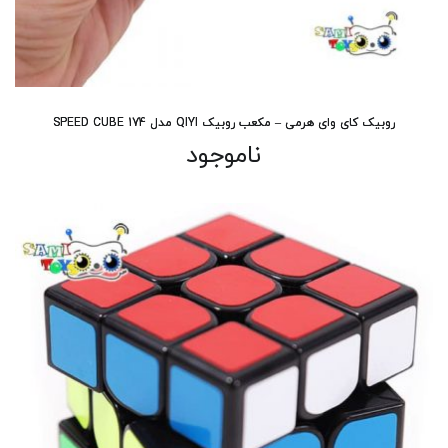
روبیک کای وای هرمی – مکعب روبیک QIYI مدل 174 SPEED CUBE
ناموجود