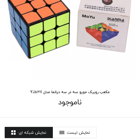
مکعب روبیک مویو سه در سه دیانما مدل YJ8211
ناموجود
نمایش لیست
نمایش شبکه ای