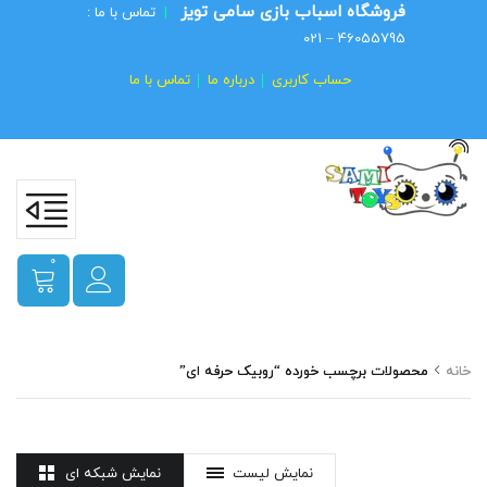
فروشگاه اسباب بازی سامی تویز
|
تماس با ما :
46055795 – 021
حساب کاربری
درباره ما
تماس با ما
0
خانه
محصولات برچسب خورده “روبیک حرفه ای”
نمایش لیست
نمایش شبکه ای