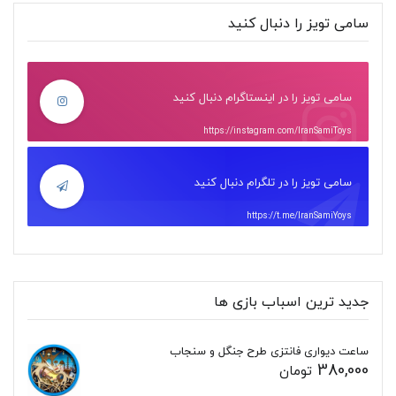
سامی تویز را دنبال کنید
سامی تویز را در اینستاگرام دنبال کنید
https://instagram.com/IranSamiToys
سامی تویز را در تلگرام دنبال کنید
https://t.me/IranSamiYoys
جدید ترین اسباب بازی ها
ساعت دیواری فانتزی طرح جنگل و سنجاب
380,000
تومان