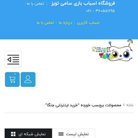
فروشگاه اسباب بازی سامی تویز
|
تماس با ما :
46055795 – 021
حساب کاربری
درباره ما
تماس با ما
0
خانه
محصولات برچسب خورده “خرید اینترنتی جنگا”
نمایش لیست
نمایش شبکه ای