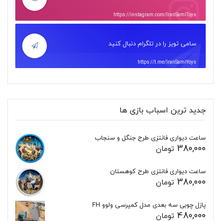
https://instagram.com/IranSamiToys
سامی تویز را در تلگرام دنبال کنید
https://t.me/IranSamiYoys
جدید ترین اسباب بازی ها
ساعت دیواری فانتزی طرح جنگل و سنجاب
380,000
تومان
ساعت دیواری فانتزی طرح کوهستان
380,000
تومان
پازل چوبی سه بعدی مدل کمپرسی ولوو FH
480,000
تومان