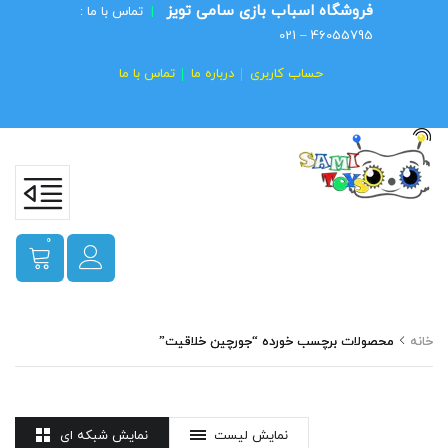
فروشگاه اسباب بازی سامی تویز
|
تماس با ما :
46055795 – 021
حساب کاربری
درباره ما
تماس با ما
0
خانه
محصولات برچسب خورده “جورچین خلاقیت”
نمایش لیست
نمایش شبکه ای