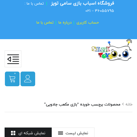
فروشگاه اسباب بازی سامی تویز
|
تماس با ما :
46055795 – 021
حساب کاربری
درباره ما
تماس با ما
0
خانه
محصولات برچسب خورده “بازی مکعب جادویی”
نمایش لیست
نمایش شبکه ای