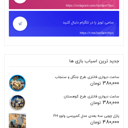
https://instagram.com/IranSamiToys
سامی تویز را در تلگرام دنبال کنید
https://t.me/IranSamiYoys
جدید ترین اسباب بازی ها
ساعت دیواری فانتزی طرح جنگل و سنجاب
380,000
تومان
ساعت دیواری فانتزی طرح کوهستان
380,000
تومان
پازل چوبی سه بعدی مدل کمپرسی ولوو FH
480,000
تومان