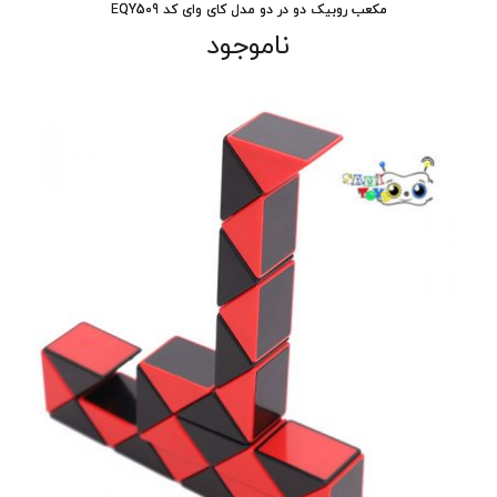
مکعب روبیک دو در دو مدل کای وای کد EQY509
ناموجود