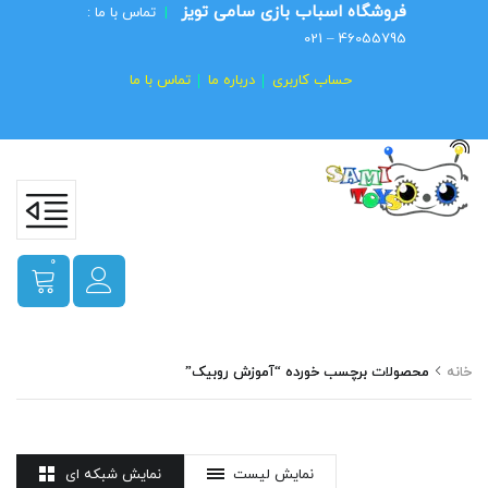
فروشگاه اسباب بازی سامی تویز
|
تماس با ما :
46055795 – 021
حساب کاربری
درباره ما
تماس با ما
0
خانه
محصولات برچسب خورده “آموزش روبیک”
نمایش لیست
نمایش شبکه ای